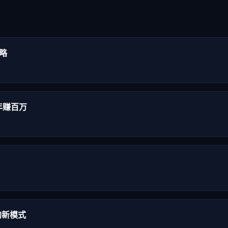
略
年赚百万
的新模式