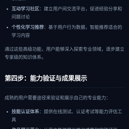
互动学习社区
：建立用户间交流平台，促进经验分享和
问题讨论
个性化学习推荐
：基于用户行为数据，智能推荐适合的
学习内容
通过这些高级功能，用户能够深入探索专业领域，逐步建立
专家级的知识体系。
第四步：能力验证与成果展示
成熟的用户需要途径来验证和展示自己的专业能力：
技能认证体系
：提供在线测试、认证考试等能力评估工
具