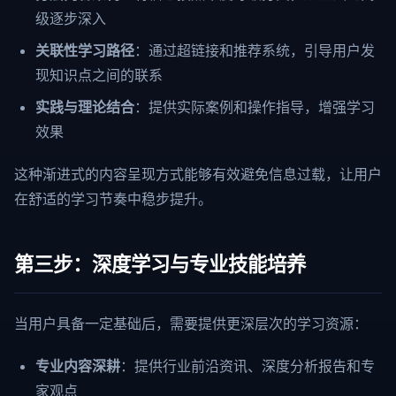
级逐步深入
关联性学习路径
：通过超链接和推荐系统，引导用户发
现知识点之间的联系
实践与理论结合
：提供实际案例和操作指导，增强学习
效果
这种渐进式的内容呈现方式能够有效避免信息过载，让用户
在舒适的学习节奏中稳步提升。
第三步：深度学习与专业技能培养
当用户具备一定基础后，需要提供更深层次的学习资源：
专业内容深耕
：提供行业前沿资讯、深度分析报告和专
家观点