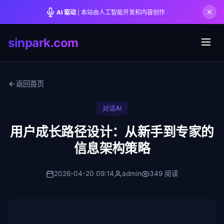
AI 驱动
| 本站由人工智能开发和内容创作
sinpark.com
返回首页
对话Ai
用户成长路径设计：从新手到专家的
信息架构策略
2026-04-20 09:14
admin
349 阅读