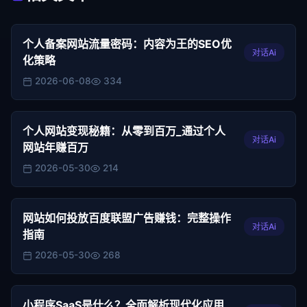
个人备案网站流量密码：内容为王的SEO优
对话Ai
化策略
2026-06-08
334
个人网站变现秘籍：从零到百万_通过个人
对话Ai
网站年赚百万
2026-05-30
214
网站如何投放百度联盟广告赚钱：完整操作
对话Ai
指南
2026-05-30
268
小程序SaaS是什么？全面解析现代化应用