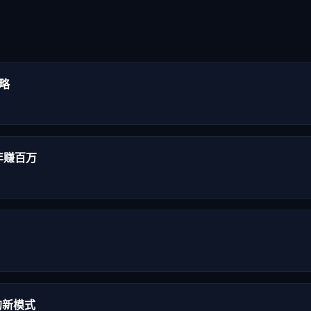
略
年赚百万
的新模式