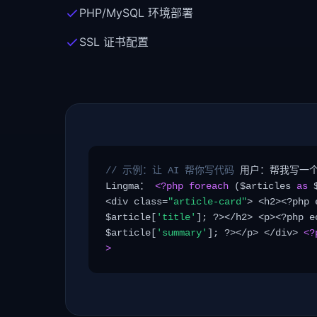
PHP/MySQL 环境部署
SSL 证书配置
// 示例：让 AI 帮你写代码
用户：帮我写一个
Lingma：
<?php foreach
($articles
as
$
<div class=
"article-card"
> <h2><?php 
$article[
'title'
]; ?></h2> <p><?php e
$article[
'summary'
]; ?></p> </div>
<?
>